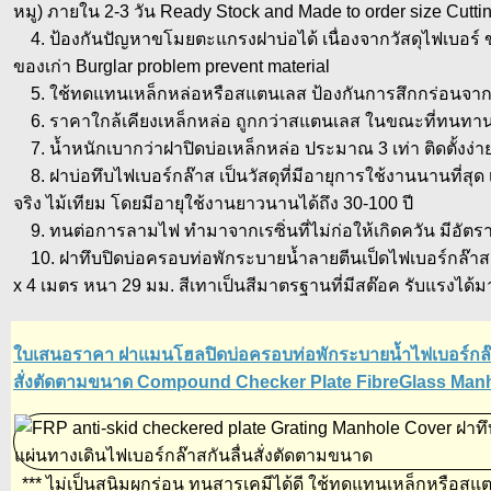
หมู) ภายใน 2-3 วัน Ready Stock and Made to order size Cutti
4. ป้องกันปัญหาขโมยตะแกรงฝาบ่อได้ เนื่องจากวัสดุไฟเบอร์ 
ของเก่า Burglar problem prevent material
5. ใช้ทดแทนเหล็กหล่อหรือสแตนเลส ป้องกันการสึกกร่อนจากท
6. ราคาใกล้เคียงเหล็กหล่อ ถูกกว่าสแตนเลส ในขณะที่ทนทาน
7. น้ำหนักเบากว่าฝาปิดบ่อเหล็กหล่อ ประมาณ 3 เท่า ติดตั้งง่าย
8. ฝาบ่อทึบไฟเบอร์กล๊าส เป็นวัสดุที่มีอายุการใช้งานนานที่สุด 
จริง ไม้เทียม โดยมีอายุใช้งานยาวนานได้ถึง 30-100 ปี
9. ทนต่อการลามไฟ ทำมาจากเรซิ่นที่ไม่ก่อให้เกิดควัน มีอัต
10. ฝาทึบปิดบ่อครอบท่อพักระบายน้ำลายตีนเป็ดไฟเบอร์กล๊าส
x 4 เมตร หนา 29 มม. สีเทาเป็นสีมาตรฐานที่มีสต๊อค รับแรงได้
ใบเสนอราคา ฝาแมนโฮลปิดบ่อครอบท่อพักระบายน้ำไฟเบอร์กล๊า
สั่งตัดตามขนาด Compound Checker Plate FibreGlass Manh
*** ไม่เป็นสนิมผุกร่อน ทนสารเคมีได้ดี ใช้ทดแทนเหล็กหรือสแ