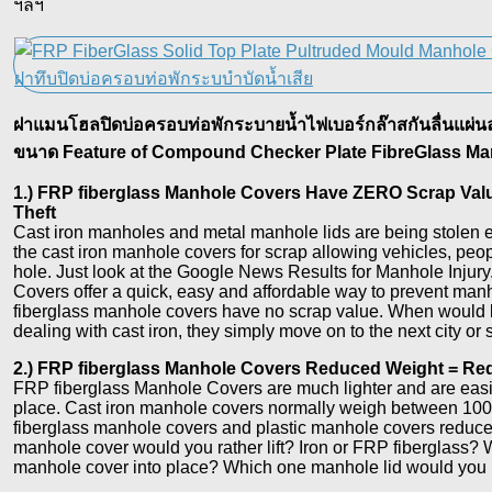
ฯลฯ
ฝาแมนโฮลปิดบ่อครอบท่อพักระบายน้ำไฟเบอร์กล๊าสกันลื่นแผ่นล
ขนาด Feature of Compound Checker Plate FibreGlass Ma
1.) FRP fiberglass Manhole Covers Have ZERO Scrap Valu
Theft
Cast iron manholes and metal manhole lids are being stolen e
the cast iron manhole covers for scrap allowing vehicles, peop
hole. Just look at the Google News Results for Manhole Injur
Covers offer a quick, easy and affordable way to prevent man
fiberglass manhole covers have no scrap value. When would b
dealing with cast iron, they simply move on to the next city or 
2.) FRP fiberglass Manhole Covers Reduced Weight = Red
FRP fiberglass Manhole Covers are much lighter and are easier
place. Cast iron manhole covers normally weigh between 10
fiberglass manhole covers and plastic manhole covers reduc
manhole cover would you rather lift? Iron or FRP fiberglass? W
manhole cover into place? Which one manhole lid would you 