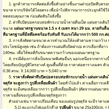
1. ลูกค้าสามารถติดต่อสั่งซื้อตัวอย่างชิ้นงานฝาบ่อปิดทึบครอ
ขนาด จากบริษัทได้โดยตรง เพื่อนำไปพิจารณาการประยุกต์ใช้ให้
ทดสอบคุณภาพ ก่อนตัดสินใจสั่งซื้อ
2. ฝาทึบปิดบ่อครอบท่อพักระบายน้ำลายตีนเป็ด แผ่นทางเดินไฟเ
ขนาด
แผ่นมาตรฐานขนาด 1.5 x 4 เมตร หนา 29 มม. ลายกันลื่นเช
สีมาตรฐานที่มีสต๊อคพร้อมรับทันที รับแรงได้มากกว่า 500 กก.ต
3. การสั่งตัดตามขนาด ควรคำนวณให้ลงตัวตามความกว้าง หรือ
ประโยชน์สูงสุด เช่น ถ้าต้องการแผ่นทึบปิดฝาบ่อ ควรเลือกที่ยาว 
140ซม. เพื่อให้พอดีกับขนาดความกว้างของแผ่นมาตรฐาน
4. กรณีต้องการสั่งเป็นขนาดพิเศษอื่นๆ นอกเหนือจากตาราง
โดยเทียบบัญญัติไตรยางค์ คูณพื้นที่ด้วย ราคาต่อตารางเมตร ตั
0.36 ตรม. X 14,000 บาท = 5,040 บาท
5.
ราคาสั่งตัดฝาทึบปิดบ่อครอบท่อพักระบายน้ำ แผ่นทางเดินไฟเ
จตุรัส จะสูงกว่า รูปสี่เหลี่ยมผืนผ้า
โดยทั่วไปแล้ว ค่าเฉลี่ยการเหล
จตุรัส จะมีเศษเหลือมากกว่า รูปสี่เหลี่ยมผืนผ้า (ตัดจากแผ่นม
ราคาเฉลี่ยของรูปสี่เหลี่ยมจตุรัสสูงกว่า
ตัวอย่างเช่น ราคาเปรียบเทียบ ของแผ่นรูปจตุรัส จะมีราคาแพงกว่า
5.1) ตะแกรงไฟเบอร์กล๊าส
รูปผืนผ้า
ขนาด 25x100cm. = 