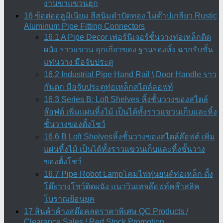
งานขาแขวนฮุก
16 ข้อต่ออลูมิเนียม สีสนิมดำปัดทอง ไม่ต๊าปเกลียว Rustic
Aluminum Pipe Fitting Connectors
16.1 A Pipe Decor เฟอร์นิเจอร์ชั้นวางท่อเหล็กติด
ผนัง ราวแขวน ฮุกเกี่ยวของ ฐานรองหิ้ง ฉากรับชั้น
แท่นวาง มือจับประตู
16.2 Industrial Pipe Hand Rail \ Door Handle ราว
กันตก มือจับประตูท่อเหล็กสไตล์ลอฟท์
16.3 Series B: Loft Shelves หิ้งชั้นวางของสไตล์
ล๊อฟต์ เพิ่มแผ่นหิ้งไม้ เป็นได้ทั้งราวแขวนเก็บและหิ้ง
ชั้นวางของตั้งโชว์
16.6 B Loft Shelvesหิ้งชั้นวางของสไตล์ล๊อฟต์ เพิ่ม
แผ่นหิ้งไม้ เป็นได้ทั้งราวแขวนเก็บและหิ้งชั้นวาง
ของตั้งโชว์
16.7 Pipe Robot Lampโคมไฟหุ่นยนต์ท่อเหล็ก ตั้ง
โต๊ะวางโชว์ติดผนัง แนววินเทจล๊อฟท์คล๊าสสิค
โบราณย้อนยุค
17 สินค้าค้างสต๊อคลดราคาพิเศษ QC Products /
Clearance Sales / Red Stock Promotion