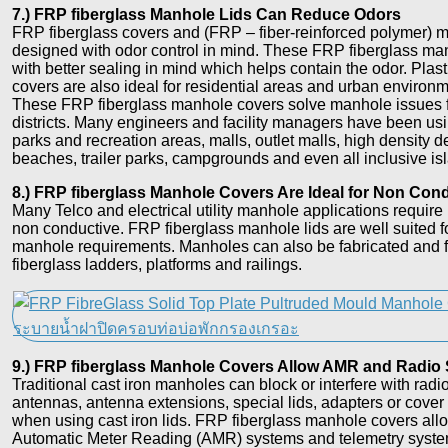
7.) FRP fiberglass Manhole Lids Can Reduce Odors
FRP fiberglass covers and (FRP – fiber-reinforced polymer) 
designed with odor control in mind. These FRP fiberglass ma
with better sealing in mind which helps contain the odor. Pla
covers are also ideal for residential areas and urban environm
These FRP fiberglass manhole covers solve manhole issues for
districts. Many engineers and facility managers have been us
parks and recreation areas, malls, outlet malls, high density 
beaches, trailer parks, campgrounds and even all inclusive isl
8.) FRP fiberglass Manhole Covers Are Ideal for Non Con
Many Telco and electrical utility manhole applications require
non conductive. FRP fiberglass manhole lids are well suited 
manhole requirements. Manholes can also be fabricated and f
fiberglass ladders, platforms and railings.
9.) FRP fiberglass Manhole Covers Allow AMR and Radio 
Traditional cast iron manholes can block or interfere with radio
antennas, antenna extensions, special lids, adapters or cover
when using cast iron lids. FRP fiberglass manhole covers all
Automatic Meter Reading (AMR) systems and telemetry systems 