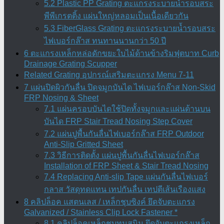
5.2 Plastic PP Grating ตะแกรงระบายน้ำรอบสระ
พีพีเกรตติ้ง แผ่นใหญ่หลอมเป็นเนื้อเดียวกัน
5.3 FiberGlass Grating ตะแกรงระบายน้ำรอบสระ
ไฟเบอร์กล๊าส ทนทานนานกว่า 50 ปี
6 ตะแกรงเหล็กหล่อดักขยะใบไม้ด้านข้างริมฟุตบาท Curb
Drainage Grating Scupper
Related Grating อุปกรณ์เสริมตะแกรง Menu 7-11
7 แผ่นปิดผิวกันลื่น ปิดจมูกบันได ไฟเบอร์กล๊าส Non-Skid
FRP Nosing & Sheet
7.1 แผ่นครอบบันไดใช้ปิดทั้งจมูกและแผ่นด้านบน
บันได FRP Stair Tread Nosing Step Cover
7.2 แผ่นปูพื้นกันลื่นไฟเบอร์กล๊าส FRP Outdoor
Anti-Slip Gritted Sheet
7.3 วิธีการติดตั้ง แผ่นปูพื้นกันลื่นไฟเบอร์กล๊าส
Installation of FRP Sheet & Stair Tread Nosing
7.4 Replacing Anti-slip Tape แผ่นกันลื่นไฟเบอร์
กลาส วัสดุทดแทน เทปกันลื่น เทปตีเส้นเรืองแสง
8 คลิปล็อค แสตนเลส / เหล็กชุบซิงค์ ยึดจับตะแกรง
Galvanized / Stainless Clip Lock Fastener *
8.1 คลิปล็อคเหล็กชุบทนสนิม ยึดจับตะแกรงเหล็ก