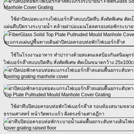
ใช้ฝาปิดบ่อตะแกรงไฟเบอร์กล๊าสแบบปิดทึบ สั่งตัดพิเศษ ตัดเ
แผ่นทึบปิดรางระบายน้ำ คล้ายฝาบ่อแมนโฮลครอบท่อพักระบายน้ำ
ใช้ในโรงงานอาหาร ทำบ่ารางด้วยสแตนเลสป้องกันสนิมผุกร่อน
ไฟเบอร์กล๊าสแบบปิดทึบ สั่งตัดพิเศษ ตัดเป็นขนาดกว้าง 25x100
ใช้ฝาทึบปิดบ่อครอบท่อพักไฟเบอร์กล๊าส รอบท้องสนามหลวง
ธรรมศาสตร์ หน้าวัดพระแก้ว ฝั่งตรงข้ามศาลฎีกา