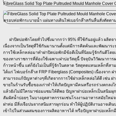
ฝาปิดบ่อพักโดยทั่วไปซึ่งมากกว่า 95% ที่ใช้กันอยู่แล้ว ผลิตจา
เนื่องจากเป็นวัสดุที่ใช้กันมานานตั้งแต่มีการคิดค้นและพัฒนาร
การใช้เหล็กหล่อมาทำฝาปิดบ่อพักมีข้อดีเป็นที่นิยมรู้จักกันด
ของทางราชการที่ต้องใช้เฉพาะฝาบ่อวัสดุนี้ ปัจจุบันวิวัฒนาการ
ก้าวหน้าขึ้น แต่ก็ยังไม่เป็นที่รู้จักในตลาด วัสดุทดแทนเหล็กที
ได้แก่ ไฟเบอร์กล๊าส FRP Fiberglass (Composites) เนื่องจาก ฝา
สามารถแก้ปัญหาต่างๆที่เกิดจากการใช้ฝาเหล็กหล่อได้ดี เช่น 
ขายในร้านรับซื้อของเก่าทำให้เกิดปัญหามีคนหรือรถร่วงตกลงไ
แล้วยังไม่มีใครมาซ่อมแซมให้ดีพอ ปัญหาฝาบ่อเหล็กเป็นสนิมผุกร
สัมผัสน้ำบ่อยๆ ในบางอุตสาหกรรมเช่นโรงงานอาหารสมัยใหม่จ
ฝาท่อ มีสิ่งเจือปนจากสนิมสารผุกร่อน ทำให้ผู้ปฏิบัติงานอาจเดิน
เข้าไปในส่วนผสมของการผลิตอาหารได้ หรือปัญหาฝาบ่อเหล็กมีเส