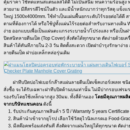
คุ้มราคา ใช้ทดแทนสแตนเลสได้ดี ไม่เป็นสนิม ทนความร้อนสูง ทน
สวยงาม มีสีสรรดีไซน์ในตัว และมีน้ำหนักเบากว่าทุกวัสดุ แข
ใหญ่ 1500x4000mm. ใช้ทำเป็นแผ่นพื้นยกระดับไร้รอยต่อได้ดี 
ตามที่ต้องการได้ หรือใช้ปูทั้งแผ่นไร้รอยต่อสำหรับงานทางเดิน 
ง่าย ออกแบบเพื่อเป็นแผ่นตะแกรงระบายน้ำ/โปร่งแสง หรือเป็นฝาบ
ปิดสนิทลายตีนเป็ด (Top Cover) สั่งตัดได้ทุกขนาด ตัดง่ายด้วยเครื
สินค้าได้ทันทีภายใน 2-3 วัน ติดตั้งสะดวก เปิดฝาบำรุงรักษา
ลายตีนเป็ด ฝาบ่อเหล็กหล่อรุ่นเดิม
ฝาทึบปิดบ่อไฟเบอร์กล๊าสแผ่นลายตีนเป็ดเช็คเกอร์เพลท ชนิดสั่ง
สั่งซื้อ จะได้รับเฉพาะฝาทึบปิดด้านบนเท่านั้น ไม่มีบ่ากรอบเฟรม
รองรับโดยใช้เหล็กฉากสูง 30มม. ทั้งสี่ด้านเอง
โดยมีคุณภาพผลิต
จากบริษัทแชนคอน
ดังนี้
1. รับประกันคุณภาพสินค้า 5 ปี / Warranty 5 years Certificate
2. สินค้านำเข้าจากยุโรป เลือกใช้วัสดุไวนิลเกรดเอ Food-Gra
3. มีสต๊อคพร้อมส่งทันที สั่งตัดจากแผ่นใหญ่ได้ทุกขนาด ตัดง่าย