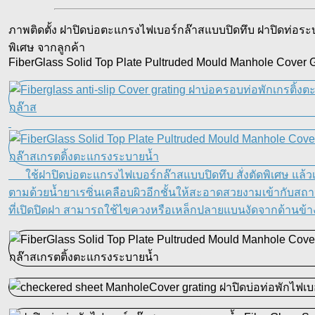
ภาพติดตั้ง ฝาปิดบ่อตะแกรงไฟเบอร์กล๊าสแบบปิดทึบ ฝาปิดท่อระบาย
พิเศษ จากลูกค้า
FiberGlass Solid Top Plate Pultruded Mould Manhole Cover G
ใช้ฝาปิดบ่อตะแกรงไฟเบอร์กล๊าสแบบปิดทึบ สั่งตัดพิเศษ แล้วเจา
ตามด้วยน้ำยาเรซิ่นเคลือบผิวอีกชั้นให้สะอาดสวยงามเข้ากับสถานท
ที่เปิดปิดฝา สามารถใช้ไขควงหรือเหล็กปลายแบนงัดจากด้านข้างเพ