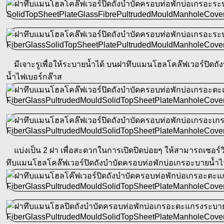
มีเจาะรูเพื่อให้ระบายน้ำได้ บนฝาทึบแมนโฮลโคล๊ฟเวอร์ปิดถั
น้ำไฟเบอร์กล๊าส
แบ่งเป็น 2 ฝา เพื่อสะดวกในการเปิดปิดบ่อยๆ ให้สามารถเซอร์ว
ทึบแมนโฮลโคล๊ฟเวอร์ปิดถังบำบัดครอบท่อพักบ่อเกรอะบายน้ำไ