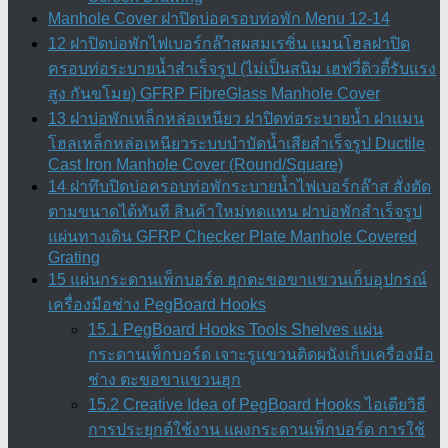
Manhole Cover ฝาปิดบ่อครอบท่อพัก Menu 12-14
12 ฝาปิดบ่อพักไฟเบอร์กล๊าสผสมเรซิ่น แมนโฮลฝาปิด
ครอบท่อระบายน้ำสำเร็จรูป (ไม่เป็นสนิม เฮฟวี่ดิวตี้รับแรง
สูง กันขโมย) GFRP FibreGlass Manhole Cover
13 ฝาบ่อพักเหล็กหล่อเหนียว ฝาปิดท่อระบายน้ำ ฝาแมน
โฮลเหล็กหล่อเหนียวระบบบำบัดน้ำเสียสำเร็จรูป Ductile
Cast Iron Manhole Cover (Round/Square)
14 ฝาทึบปิดบ่อครอบท่อพักระบายน้ำไฟเบอร์กล๊าส สั่งตัด
ตามขนาดได้ทันที สินค้าใหม่ทดแทน ฝาบ่อพักสําเร็จรูป
แผ่นทางเดิน GFRP Checker Plate Manhole Covered
Grating
15 แผ่นกระดานเพ็กบอร์ด ฮุกตะขอขาแขวนเก็บอุปกรณ์
เครื่องมือช่าง PegBoard Hooks
15.1 PegBoard Hooks Tools Shelves แผ่น
กระดานเพ็กบอร์ด เจาะรูแขวนติดผนังเก็บเครื่องมือ
ช่าง ตะขอขาแขวนฮุก
15.2 Creative Idea of PegBoard Hooks ไอเดียวิธี
การประยุกต์ใช้งาน แผงกระดานเพ็กบอร์ด การใช้