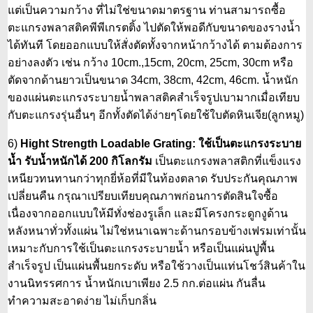
แต่เป็นความกว้าง ที่ไม่ใช่ขนาดมาตรฐาน ท่านสามารถซื้อ
ตะแกรงพลาสติคพีพีเกรตติ้ง ไปตัดให้พอดีกับขนาดของรางน้ำ
ได้ทันที โดยออกแบบให้สั่งตัดทั้งจากหน้ากว้างได้ ตามต้องการ
อย่างลงตัว เช่น กว้าง 10cm.,15cm, 20cm, 25cm, 30cm หรือ
ตัดจากด้านยาวเป็นขนาด 34cm, 38cm, 42cm, 46cm. น้ำหนัก
ของแผ่นตะแกรงระบายน้ำพลาสติคสำเร็จรูปเบามากเมื่อเทียบ
กับตะแกรงรุ่นอื่นๆ อีกทั้งตัดได้ง่ายๆโดยใช้ใบตัดหินเจีย(ลูกหมู)
6)
Hight Strength Loadable Grating: ใช้เป็นตะแกรงระบาย
น้ำ รับน้ำหนักได้ 200 กิโลกรัม
เป็นตะแกรงพลาสติกที่แข็งแรง
เหนียวทนทานกว่าทุกยี่ห้อที่มีในท้องตลาด รับประกันคุณภาพ
เปลี่ยนคืน กรุณาเปรียบเทียบคุณภาพก่อนการตัดสินใจซื้อ
เนื่องจากออกแบบให้มีทั่งช่องรูเล็ก และมีโครงกระดูกงูด้าน
หลังหนาทั่วทั้งแผ่น ไม่ใช่หนาเฉพาะด้านกรอบข้างเฟรมเท่านั้น
เหมาะกับการใช้เป็นตะแกรงระบายน้ำ หรือเป็นแผ่นปูพื้น
สำเร็จรูป เป็นแผ่นพื้นยกระดับ หรือใช้วางเป็นแท่นโชว์สินค้าใน
งานนิทรรศการ น้ำหนักเบาเพียง 2.5 กก.ต่อแผ่น กันลื่น
ทำความสะอาดง่าย ไม่เก็บกลิ่น