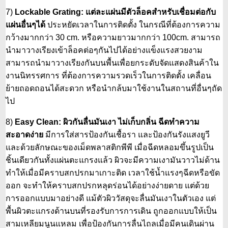
7)
Lockable Grating: แต่ละแผ่นมีตัวล็อคสำหรับเชื่อมต่อกับ
แผ่นอื่นๆได้
ประหยัดเวลาในการติดตั้ง ในกรณีที่ต้องการความ
กว้างมากกว่า 30 cm. หรือความยาวมากกว่า 100cm. สามารถ
นำมาวางเรียงเข้าล็อคต่อๆกันไปได้อย่างแข็งแรงสวยงาม
สามารถนำมาวางเรียงกันบนพื้นเพื่อยกระดับจัดแสดงสินค้าใน
งานนิทรรศการ ที่ต้องการความรวดเร็วในการติดตั้ง เคลื่อน
ย้ายถอดถอนได้สะดวก หรือนำกล้บมาใช้งานในสถานที่อื่นๆถัด
ไป
8)
Easy Clean: ผิวกันลื่นมันเงา ไม่เก็บกลิ่น ฉีดทำความ
สะอาดง่าย
มีการใส่สารป้องกันเชื้อรา และป้องกันรังแสงยูวี
และด้วยลักษณะของเม็ดพลาสติกพีพี เมื่อฉีดหลอมขึ้นรูปเป็น
ชิ้นเดียวกันทั้งแผ่นตะแกรงแล้ว ผิวจะมีความเงามันวาวไม่ด้าน
ทำให้เมื่อมีคราบสกปรกมาเกาะติด เวลาใช้น้ำแรงๆฉีดหรือขัด
ออก จะทำให้คราบสกปรกหลุดร่อนได้อย่างง่ายดาย แต่ด้วย
การออกแบบมาอย่างดี แม้ตัวผิววัสดุจะลื่นมันเงาในตัวเอง แต่
พื้นผิวตะแกรงด้านบนที่รองรับการการเดิน ถูกออกแบบให้เป็น
สามเหลียมนูนแหลม เพื่อป้องกันการลื่นไถลเมื่อมีคนเดินผ่าน