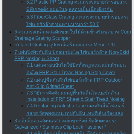
5.2 Plastic PP Grating ตะแกรงระบายน้ำรอบสระ
พีพีเกรตติ้ง แผ่นใหญ่หลอมเป็นเนื้อเดียวกัน
5.3 FiberGlass Grating ตะแกรงระบายน้ำรอบสระ
ไฟเบอร์กล๊าส ทนทานนานกว่า 50 ปี
6 ตะแกรงเหล็กหล่อดักขยะใบไม้ด้านข้างริมฟุตบาท Curb
Drainage Grating Scupper
Related Grating อุปกรณ์เสริมตะแกรง Menu 7-11
7 แผ่นปิดผิวกันลื่น ปิดจมูกบันได ไฟเบอร์กล๊าส Non-Skid
FRP Nosing & Sheet
7.1 แผ่นครอบบันไดใช้ปิดทั้งจมูกและแผ่นด้านบน
บันได FRP Stair Tread Nosing Step Cover
7.2 แผ่นปูพื้นกันลื่นไฟเบอร์กล๊าส FRP Outdoor
Anti-Slip Gritted Sheet
7.3 วิธีการติดตั้ง แผ่นปูพื้นกันลื่นไฟเบอร์กล๊าส
Installation of FRP Sheet & Stair Tread Nosing
7.4 Replacing Anti-slip Tape แผ่นกันลื่นไฟเบอร์
กลาส วัสดุทดแทน เทปกันลื่น เทปตีเส้นเรืองแสง
8 คลิปล็อค แสตนเลส / เหล็กชุบซิงค์ ยึดจับตะแกรง
Galvanized / Stainless Clip Lock Fastener *
8.1 คลิปล็อคเหล็กชุบทนสนิม ยึดจับตะแกรงเหล็ก