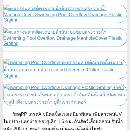
วัสดุPP เกรดA ชนิดแข็งแรงเหนียวพิเศษ เพิ่มสารทนUV
ไม่เปราะแตกง่าย ช่องรูเล็ก 1.5 ซม. กันสัตว์เลื้อยคลาน รับน้ำ
หนัก 200กก. ทนสารคลอรีน เป็นฉนวนไม่นำไฟฟ้า