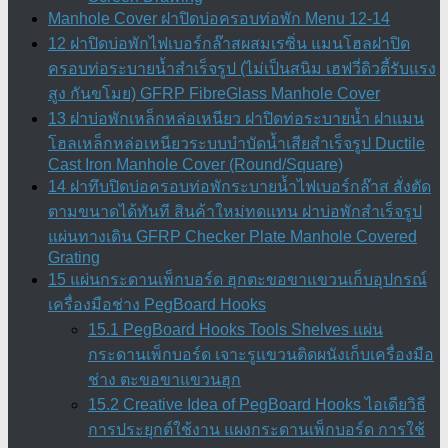
Manhole Cover ฝาปิดบ่อครอบท่อพัก Menu 12-14
12 ฝาปิดบ่อพักไฟเบอร์กล๊าสผสมเรซิ่น แมนโฮลฝาปิด
ครอบท่อระบายน้ำสำเร็จรูป (ไม่เป็นสนิม เฮฟวี่ดิวตี้รับแรง
สูง กันขโมย) GFRP FibreGlass Manhole Cover
13 ฝาบ่อพักเหล็กหล่อเหนียว ฝาปิดท่อระบายน้ำ ฝาแมน
โฮลเหล็กหล่อเหนียวระบบบำบัดน้ำเสียสำเร็จรูป Ductile
Cast Iron Manhole Cover (Round/Square)
14 ฝาทึบปิดบ่อครอบท่อพักระบายน้ำไฟเบอร์กล๊าส สั่งตัด
ตามขนาดได้ทันที สินค้าใหม่ทดแทน ฝาบ่อพักสําเร็จรูป
แผ่นทางเดิน GFRP Checker Plate Manhole Covered
Grating
15 แผ่นกระดานเพ็กบอร์ด ฮุกตะขอขาแขวนเก็บอุปกรณ์
เครื่องมือช่าง PegBoard Hooks
15.1 PegBoard Hooks Tools Shelves แผ่น
กระดานเพ็กบอร์ด เจาะรูแขวนติดผนังเก็บเครื่องมือ
ช่าง ตะขอขาแขวนฮุก
15.2 Creative Idea of PegBoard Hooks ไอเดียวิธี
การประยุกต์ใช้งาน แผงกระดานเพ็กบอร์ด การใช้