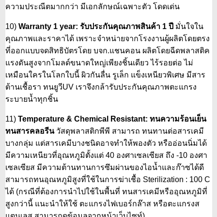
ความประณีตมากกว่า มีเอกลักษณ์เฉพาะตัว โดดเด่น
10)
Warranty 1 year: รับประกันคุณภาพสินค้า 1 ปี
มั่นใจใน
คุณภาพและราคาได้ เพราะจำหน่ายจากโรงงานผู้ผลิตโดยตรง
ที่ออกแบบจดสิทธิบัตรโดย บจก.แชนคอน ผลิตโดยฉีดพลาสติค
แรงดันสูงจากโมลด์ขนาดใหญ่เพียงชิ้นเดียว ไร้รอยต่อ ไม่
เหมือนใครในโลกใบนี้ ผิวกันลื่น รูเล็ก แข็งเหนียวพิเศษ มีสาร
ต้านเชื้อรา ทนยูวีUV เราจึงกล้ารับประกันคุณภาพตะแกรง
ระบายน้ำทุกชิ้น
11)
Temperature & Chemical Resistant: ทนความร้อนเย็น
ทนสารคลอรีน
วัสดุพลาสติกพีพี สามารถ ทนทานต่อสารเคมี
บางกลุ่ม แต่สารเคมีบางชนิดอาจทำให้พองตัว หรืออ่อนนิ่มได้
มีความเหนียวที่อุณหภูมิตั้งแต่ 40 องศาเซลเซียส ถึง -10 องศา
เซลเซียส มีความต้านทานการซึมผ่านของไอน้ำและก๊าซได้ดี
สามารถทนอุณหภูมิสูงที่ใช้ในการฆ่าเชื้อ Sterilization : 100 C
ได้ (กรณีที่ต้องการนำไปใช้ในพื้นที่ ทนสารเคมีหรืออุณหภูมิที่
สูงกว่านี้ แนะนำให้ใช้ ตะแกรงไฟเบอร์กล๊าส หรือตะแกรงส
แตนเลส สามารถดูข้อมูลจากหน้าเว็บไซท์)