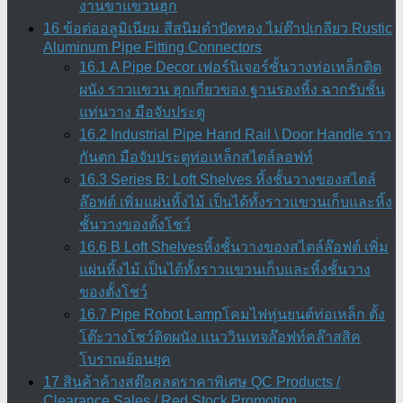
งานขาแขวนฮุก
16 ข้อต่ออลูมิเนียม สีสนิมดำปัดทอง ไม่ต๊าปเกลียว Rustic
Aluminum Pipe Fitting Connectors
16.1 A Pipe Decor เฟอร์นิเจอร์ชั้นวางท่อเหล็กติด
ผนัง ราวแขวน ฮุกเกี่ยวของ ฐานรองหิ้ง ฉากรับชั้น
แท่นวาง มือจับประตู
16.2 Industrial Pipe Hand Rail \ Door Handle ราว
กันตก มือจับประตูท่อเหล็กสไตล์ลอฟท์
16.3 Series B: Loft Shelves หิ้งชั้นวางของสไตล์
ล๊อฟต์ เพิ่มแผ่นหิ้งไม้ เป็นได้ทั้งราวแขวนเก็บและหิ้ง
ชั้นวางของตั้งโชว์
16.6 B Loft Shelvesหิ้งชั้นวางของสไตล์ล๊อฟต์ เพิ่ม
แผ่นหิ้งไม้ เป็นได้ทั้งราวแขวนเก็บและหิ้งชั้นวาง
ของตั้งโชว์
16.7 Pipe Robot Lampโคมไฟหุ่นยนต์ท่อเหล็ก ตั้ง
โต๊ะวางโชว์ติดผนัง แนววินเทจล๊อฟท์คล๊าสสิค
โบราณย้อนยุค
17 สินค้าค้างสต๊อคลดราคาพิเศษ QC Products /
Clearance Sales / Red Stock Promotion