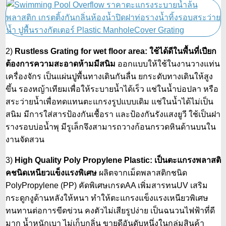
2)
Rustless Grating for wet floor area: ใช้ได้ดีในพื้นที่เปียก
ต้องการความสะอาดห้ามมีสนิม
ออกแบบให้ใช้ในงานวางแท่น
เครื่องจักร เป็นแผ่นปูพื้นทางเดินกันลื่น ยกระดับทางเดินให้สูง
ขึ้น รองหญ้าเทียมเพื่อให้ระบายน้ำได้เร็ว แช่ในน้ำบ่อปลา หรือ
สระว่ายน้ำเพื่อทดแทนตะแกรงรูปแบบเดิม แช่ในน้ำได้ไม่เป็น
สนิม มีการใส่สารป้องกันเชื้อรา และป้องกันรังแสงยูวี ใช้เป็นฝา
รางรอบบ่อน้ำพุ มีรูเล็กจึงสามารถวางก้อนกรวดหินด้านบนใน
งานจัดสวน
3)
High Quality Poly Propylene Plastic: เป็นตะแกรงพลาสติ
คชนิดเหนียวแข็งแรงพิเศษ
ผลิตจากเม็ดพลาสติกชนิด
PolyPropylene (PP) คัดพิเศษเกรดAA เพิ่มสารทนUV เสริม
กระดูกงูด้านหลังให้หนา ทำให้ตะแกรงแข็งแรงเหนียวพิเศษ
ทนทานต่อการขีดข่วน คงตัวไม่เสียรูปง่าย เป็นฉนวนไฟฟ้าที่ดี
มาก น้ำหนักเบา ไม่เก็บกลิ่น ขายดีอันดับหนึ่งในกลุ่มสินค้า