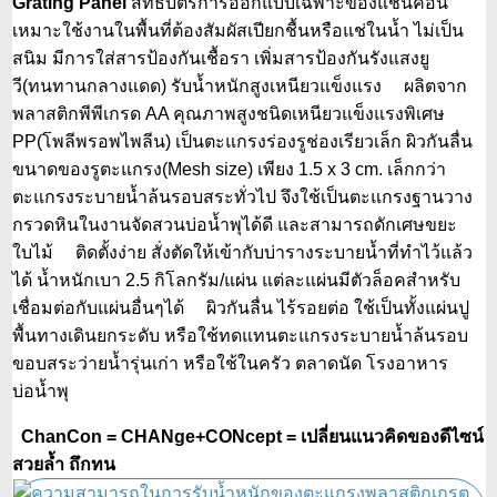
Grating Panel
สิทธิบัตรการออกแบบเฉพาะของแชนคอน
เหมาะใช้งานในพื้นที่ต้องสัมผัสเปียกชื้นหรือแช่ในน้ำ ไม่เป็น
สนิม มีการใส่สารป้องกันเชื้อรา เพิ่มสารป้องกันรังแสงยู
วี(ทนทานกลางแดด) รับน้ำหนักสูงเหนียวแข็งแรง ผลิตจาก
พลาสติกพีพีเกรด AA คุณภาพสูงชนิดเหนียวแข็งแรงพิเศษ
PP(โพลีพรอพไพลีน) เป็นตะแกรงร่องรูช่องเรียวเล็ก ผิวกันลื่น
ขนาดของรูตะแกรง(Mesh size) เพียง 1.5 x 3 cm. เล็กกว่า
ตะแกรงระบายน้ำล้นรอบสระทั่วไป จึงใช้เป็นตะแกรงฐานวาง
กรวดหินในงานจัดสวนบ่อน้ำพุได้ดี และสามารถดักเศษขยะ
ใบไม้ ติดตั้งง่าย สั่งตัดให้เข้ากับบ่ารางระบายน้ำที่ทำไว้แล้ว
ได้ น้ำหนักเบา 2.5 กิโลกรัม/แผ่น แต่ละแผ่นมีตัวล็อคสำหรับ
เชื่อมต่อกับแผ่นอื่นๆได้ ผิวกันลื่น ไร้รอยต่อ ใช้เป็นทั้งแผ่นปู
พื้นทางเดินยกระดับ หรือใช้ทดแทนตะแกรงระบายน้ำล้นรอบ
ขอบสระว่ายน้ำรุ่นเก่า หรือใช้ในครัว ตลาดนัด โรงอาหาร
บ่อน้ำพุ
ChanCon = CHANge+CONcept = เปลี่ยนแนวคิดของดีไซน์
สวยล้ำ ถึกทน