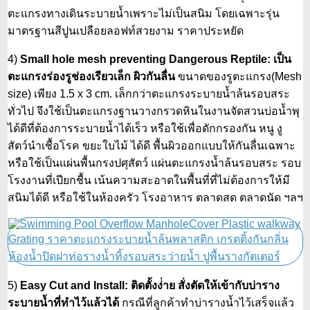
ตะแกรงทางเดินระบายน้ำเพราะไม่เป็นสนิม โดยเฉพาะรุ่น
มาตรฐานสีปูนเปลือยลอฟท์สวยงาม ราคาประหยัด
4)
Small hole mesh preventing Dangerous Reptile: เป็น
ตะแกรงร่องรูช่องเรียวเล็ก ผิวกันลื่น
ขนาดของรูตะแกรง(Mesh
size) เพียง 1.5 x 3 cm. เล็กกว่าตะแกรงระบายน้ำล้นรอบสระ
ทั่วไป จึงใช้เป็นตะแกรงฐานวางกรวดหินในงานจัดสวนบ่อน้ำพุ
ได้ดีที่ต้องการระบายน้ำได้เร็ว หรือใช้เพื่อดักกรองกัน หนู งู
สัตว์นำเชื้อโรค ขยะใบไม้ ได้ดี พื้นผิวออกแบบให้กันลื่นเฉพาะ
หรือใช้เป็นแผ่นพื้นกรงปศุสัตว์ แผ่นตะแกรงน้ำล้นรอบสระ รอบ
โรงงานที่เปียกชื้น เน้นความสะอาดในพื้นที่ที่ไม่ต้องการให้มี
สนิมได้ดี หรือใช้ในห้องครัว โรงอาหาร ตลาดสด ตลาดนัด ฯลฯ
5)
Easy Cut and Install: ติดตั้งง่่าย สั่งตัดให้เข้ากับบ่าราง
ระบายน้ำที่ทำไว้แล้วได้
กรณีที่ลูกค้าทำบ่ารางน้ำไว้เสร็จแล้ว