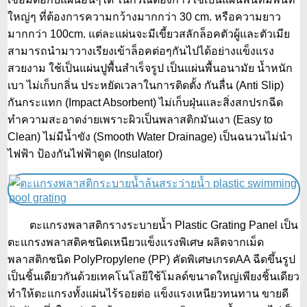
ใหญ่ๆ ที่ต้องการความกว้างมากกว่า 30 cm. หรือความยาว
มากกว่า 100cm. แต่ละแผ่นจะมีเขี้ยวสลักล็อคตัวผู้และตัวเมีย
สามารถนำมาวางเรียงเข้าล็อคต่อๆกันไปได้อย่างแข็งแรง
สวยงาม ใช้เป็นแผ่นปูพื้นสำเร็จรูป เป็นแผ่นพื้นอนามัย น้ำหนัก
เบา ไม่เก็บกลิ่น ประหยัดเวลาในการติดตั้ง กันลื่น (Anti Slip)
กันกระแทก (Impact Absorbent) ไม่เก็บฝุ่นและสิ่งสกปรกฉีด
ทำความสะอาดง่ายเพราะผิวเป็นพลาสติกมันเงา (Easy to
Clean) ไม่มีน้ำขัง (Smooth Water Drainage) เป็นฉนวนไม่นำ
ไฟฟ้า ป้องกันไฟฟ้าดูด (Insulator)
ตะแกรงพลาสติกรางระบายน้ำ Plastic Grating Panel เป็น
ตะแกรงพลาสติคชนิดเหนียวแข็งแรงพิเศษ ผลิตจากเม็ด
พลาสติกชนิด PolyPropylene (PP) คัดพิเศษเกรดAA ฉีดขึ้นรูป
เป็นชิ้นเดียวกันด้วยเทคโนโลยีใช้โมลด์ขนาดใหญ่เพียงชิ้นเดียว
ทำให้ตะแกรงทั้งแผ่นไร้รอยต่อ แข็งแรงเหนียวทนทาน ขายดี