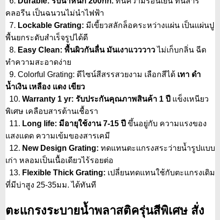
6.
Durable: รับน้ำหนัก 200กก.
ทนความร้อนเย็น ทนสาร
คลอรีน เป็นฉนวนไม่นำไฟฟ้า
7.
Lockable Grating:
มีเขี้ยวสลักล็อคระหว่างแผ่น เป็นแผ่นปู
พื้นยกระดับสำเร็จรูปได้ดี
8.
Easy Clean: พื้นผิวกันลื่น มันเงาแวววาว
ไม่เก็บกลิ่น ฉีด
ทำความสะอาดง่าย
9. Colorful Grating: ดีไซน์สีสรรสวยงาม เลือกสีได้
เทา ดำ
น้ำเงิน เหลือง แดง เขียว
10.
Warranty 1 yr: รับประกันคุณภาพสินค้า 1 ปี
แข็งเหนียว
พิเศษ เคลือบสารต้านเชื้อรา
11.
Long life: มีอายุใช้งาน 7-15 ปี
ขึ้นอยู่กับ ความแรงของ
แสงแดด ความเข้มของสารเคมี
12.
New Design Grating:
ทดแทนตะแกรงสระว่ายน้ำรูปแบบ
เก่า หลอมเป็นเนื้อเดียวไร้รอยต่อ
13.
Flexible Thick Grating:
เปลี่ยนทดแทนใช้กับตะแกรงเดิม
ที่มีบ่าสูง 25-35มม. ได้ทันที
ตะแกรงระบายน้ำพลาสติครุ่นสีพิเศษ สั่ง