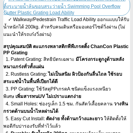
✓ Walkway/Pedestrain Traffic Load Ability ออกแแบบให้รับ
น้ำหนักได้ 200kg. สำหรับคนเดินหรือมอเตอร์ไซด์วิ่งผ่าน (ไม่
แนะนำให้รถเก๋งวิ่งผ่าน)
สรุปคุณสมบัติ ตะแกรงพลาสติกพีพีเกรตติ้ง ChanCon Plastic
PP Grating
1. Patent Grating: สิทธิบัตรเฉพาะ
มีโครงกระดูกงูด้านหลัง
หนาแกร่งทั่วทั้งแผ่น
2. Rustless Grating:
ไม่เป็นสนิม ผิวป้องกันลื่นไถล ใช้รอบ
สระแช่น้ำในพื้นที่เปียกได้ดี
3. PP Grating: ใช้วัสดุPPเกรดA ชนิดแข็งแรงเหนียว
พิเศษ
เพิ่มสารทนUV ไม่เปราะแตกง่าย
4. Small Holes: ช่องรูเล็ก 1.5 ซม. กันสัตว์เลื้อยคลาน
วางหิน
กรวดด้านบนน้ำไหลผ่านได้
5. Easy Cut Install:
ตัดง่าย ทั้งด้านกว้างและยาว
ให้ติดตั้งให้
พอดีกับบ่ารองรับที่ทำไว้แล้ว