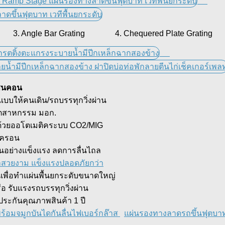
3. Angle Bar Grating 4. Chequered Plate Grating
แชนคอน
แบบให้คนเดิน/รถบรรทุกวิ่งผ่าน
อุตสาหกรรม มอก.
่า ด้วยออโตเมติคระบบ CO2/MIG
ไมครอน
กันอย่างแข็งแรง ลดการลื่นไถล
ูหราสวยงาม แข็งแรงปลอดภัยกว่า
ันเพื่อทำแผ่นพื้นยกระดับขนาดใหญ่
อ รับแรงรถบรรทุกวิ่งผ่าน
ประกันคุณภาพสินค้า 1 ปี
ร้อมจมูกบันไดกันลื่นไฟเบอร์กล๊าส
แผ่นรองทางลาดรถขึ้นฟุตบาท 