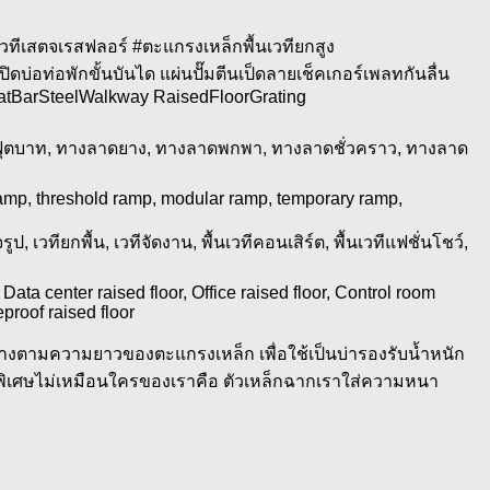
วทีเสตจเรสฟลอร์ #ตะแกรงเหล็กพื้นเวทียกสูง
่อท่อพักขั้นบันได แผ่นปั๊มตีนเป็ดลายเช็คเกอร์เพลทกันลื่น
tBarSteelWalkway RaisedFloorGrating
นฟุตบาท, ทางลาดยาง, ทางลาดพกพา, ทางลาดชั่วคราว, ทางลาด
amp, threshold ramp, modular ramp, temporary ramp,
ูป, เวทียกพื้น, เวทีจัดงาน, พื้นเวทีคอนเสิร์ต, พื้นเวทีแฟชั่นโชว์,
Data center raised floor, Office raised floor, Control room
eproof raised floor
งตามความยาวของตะแกรงเหล็ก เพื่อใช้เป็นบ่ารองรับน้ำหนัก
่พิเศษไม่เหมือนใครของเราคือ ตัวเหล็กฉากเราใส่ความหนา