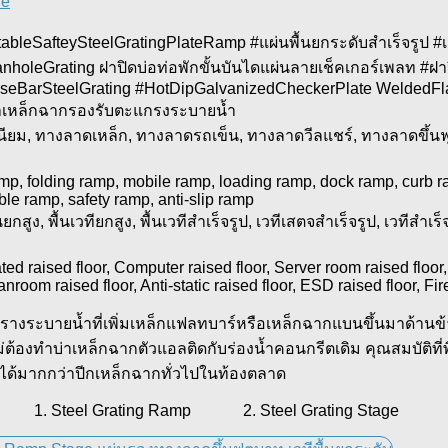
le
ableSafteySteelGratingPlateRamp #แผ่นพื้นยกระดับสำเร็จรูป #เ
eGrating ฝาปิดบ่อท่อพักขั้นบันไดแผ่นลายเช็คเกอร์เพลท #ฝาปิดบ
BarSteelGrating #HotDipGalvanizedCheckerPlate WeldedFla
าเหล็กฉากรองรับตะแกรงระบายน้ำ
ียม, ทางลาดเหล็ก, ทางลาดรถเข็น, ทางลาดวีลแชร์, ทางลาดขึ้
, folding ramp, mobile ramp, loading ramp, dock ramp, curb r
le ramp, safety ramp, anti-slip ramp
ูง, พื้นเวทียกสูง, พื้นเวทีสำเร็จรูป, เวทีเสตจสำเร็จรูป, เวทีสำเร็จร
d raised floor, Computer raised floor, Server room raised floor, 
anroom raised floor, Anti-static raised floor, ESD raised floor, Fir
ะบายน้ำที่เพิ่มเหล็กแฟลทบาร์หรือเหล็กฉากแบนขึ้นมาด้านข้า
้องทำบ่าเหล็กฉากตัวแอลติดกับร่องน้ำคอนกรีตเดิม คุณสมบัติที
ักได้มากกว่าปีกเหล็กฉากทั่วไปในท้องตลาด
1. Steel Grating Ramp 2. Steel Grating Stage