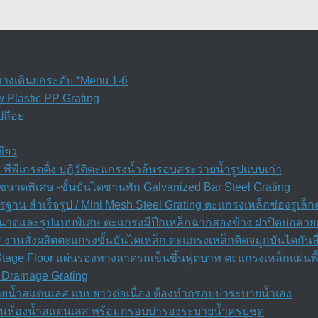
ทางเดินยกระดับ *Menu 1-6
w Plastic PP Grating
ปลือย
ขียว
พีพีเกรตติ้ง ปฏิวัติตะแกรงน้ำล้นรอบสระว่ายน้ำรูปแบบเก่า
นาดพิเศษ -ขั้นบันไดชานพัก Galvanized Bar Steel Grating
ฐาน สำเร็จรูป / Mini Mesh Steel Grating ตะแกรงเหล็กช่องรูเล็
 ขนาดและรูปแบบพิเศษ ตะแกรงมีปีกเหล็กฉากสองข้าง ฝาปิดบ่อลาย
r งานสั่งผลิตตะแกรงขั้นบันไดเหล็ก ตะแกรงเหล็กติดจมูกบันไดกันล
 Stage Floor แผ่นรองทางลาดรถเข็นขึ้นฟุตบาท ตะแกรงเหล็กแผ่นพื
Drainage Grating
ยน้ำสแตนเลส แบบยาวต่อเนื่อง ต้องทำกรอบบ่าระบายน้ำเอง
ลิ่นห้องน้ำสแตนเลส พร้อมกรอบบ่ารองระบายน้ำครบชุด