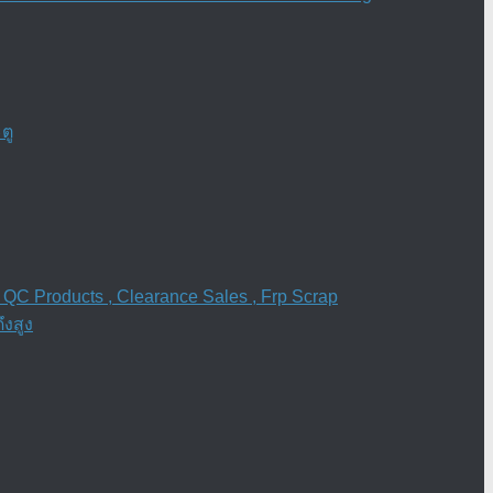
ตู
 QC Products , Clearance Sales , Frp Scrap
งสูง