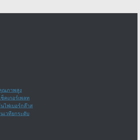
กคุณภาพสูง
เช็คเกอร์เพลท
ื่นไฟเบอร์กล๊าส
้นเวทียกระดับ