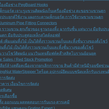
ื่องมือช่าง PegBoard Hooks
็กบอร์ด เจาะรูแขวนติดผนังเก็บเครื่องมือช่าง ตะขอขาแขวนฮุก
ีการประยุกต์ใช้งาน แผงกระดานเพ็กบอร์ด การใช้งานขาแขวนฮุก
 Aluminum Pipe Fitting Connectors
ัง ราวแขวน ฮุกเกี่ยวของ ฐานรองหิ้ง ฉากรับชั้น แท่นวาง มือจับประ
ันตก มือจับประตูท่อเหล็กสไตล์ลอฟท์
์ เพิ่มแผ่นหิ้งไม้ เป็นได้ทั้งราวแขวนเก็บและหิ้งชั้นวางของตั้งโชว์
่นหิ้งไม้ เป็นได้ทั้งราวแขวนเก็บและหิ้งชั้นวางของตั้งโชว์
ต๊ะวางโชว์ติดผนัง แนววินเทจล๊อฟท์คล๊าสสิคโบราณย้อนยุค
e Sales / Red Stock Promotion
ียร์ล้างสต๊อคเนื่องจากยกเลิกการขาย สินค้ามีตำหนิมีรอยขีดข่วน
ngNut WaterStopper ไทร็อด อุปกรณ์ยึดแบบชนิดเหล็กรับแรงทนดึ
การจัดส่ง
ธนาคาร เงื่อนไขการจัดส่ง
ลดพิเศษ
ารเลือกซื้อ
ิดตั้ง ออกแบบ ผลทดสอบการรับแรง-สารเคมี
บริษัท แชนคอน Grating Expert )