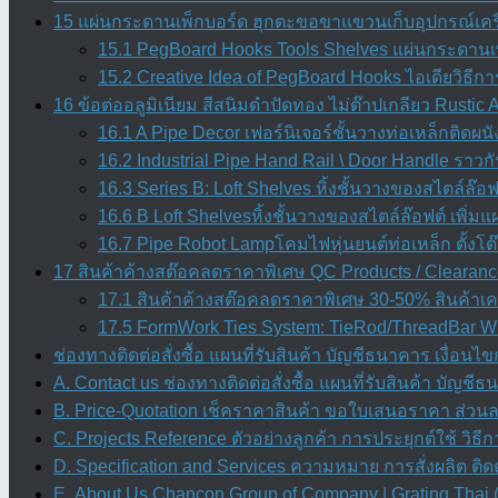
15 แผ่นกระดานเพ็กบอร์ด ฮุกตะขอขาแขวนเก็บอุปกรณ์เคร
15.1 PegBoard Hooks Tools Shelves แผ่นกระดานเพ
15.2 Creative Idea of PegBoard Hooks ไอเดียวิธ
16 ข้อต่ออลูมิเนียม สีสนิมดำปัดทอง ไม่ต๊าปเกลียว Rustic
16.1 A Pipe Decor เฟอร์นิเจอร์ชั้นวางท่อเหล็กติดผน
16.2 Industrial Pipe Hand Rail \ Door Handle ราวก
16.3 Series B: Loft Shelves หิ้งชั้นวางของสไตล์ล๊อฟต
16.6 B Loft Shelvesหิ้งชั้นวางของสไตล์ล๊อฟต์ เพิ่มแผ
16.7 Pipe Robot Lampโคมไฟหุ่นยนต์ท่อเหล็ก ตั้งโ
17 สินค้าค้างสต๊อคลดราคาพิเศษ QC Products / Clearanc
17.1 สินค้าค้างสต๊อคลดราคาพิเศษ 30-50% สินค้าเคล
17.5 FormWork Ties System: TieRod/ThreadBar Wi
ช่องทางติดต่อสั่งซื้อ แผนที่รับสินค้า บัญชีธนาคาร เงื่อนไข
A. Contact us ช่องทางติดต่อสั่งซื้อ แผนที่รับสินค้า บัญชี
B. Price-Quotation เช็คราคาสินค้า ขอใบเสนอราคา ส่วน
C. Projects Reference ตัวอย่างลูกค้า การประยุกต์ใช้ วิธีก
D. Specification and Services ความหมาย การสั่งผลิต ต
E. About Us Chancon Group of Company | Grating Thai (