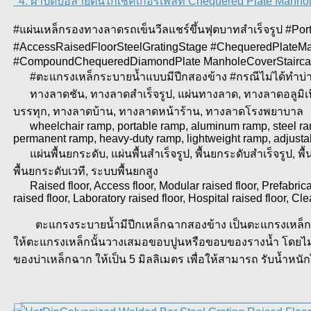
4. ฝาปิดบ่อลายตีนไก่เช็คเกอร์เพลท Chequered Plate Manho
#แผ่นเหล็กรองทางลาดรถเข็นวีลแชร์ขึ้นฟุตบาทสำเร็จรูป #Port
#AccessRaisedFloorSteelGratingStage #ChequeredPlateManhol
#CompoundChequeredDiamondPlate ManholeCoverStaircase
#ตะแกรงเหล็กระบายน้ำแบบมีปีกสองข้าง #กรณีไม่ได้ทำบ่
ทางลาดชัน, ทางลาดสำเร็จรูป, แผ่นทางลาด, ทางลาดอลูมิเน
บรรทุก, ทางลาดบ้าน, ทางลาดหน้าร้าน, ทางลาดโรงพยาบาล
wheelchair ramp, portable ramp, aluminum ramp, steel ramp
permanent ramp, heavy-duty ramp, lightweight ramp, adjustab
แผ่นพื้นยกระดับ, แผ่นพื้นสำเร็จรูป, พื้นยกระดับสำเร็จรูป, พื้นยกส
พื้นยกระดับเวที, ระบบพื้นยกสูง
Raised floor, Access floor, Modular raised floor, Prefabricate
raised floor, Laboratory raised floor, Hospital raised floor, Cle
ตะแกรงระบายน้ำมีปีกเหล็กฉากสองข้าง เป็นตะแกรงเหล็กรางร
ให้ตะแกรงเหล็กนั้นวางเสมอขอบปูนหรือขอบของรางน้ำ โดยไม่ต
ของบ่าเหล็กฉาก ให้เป็น 5 มิลลิเมตร เพื่อให้สามารถ รับน้ำหน