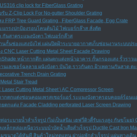
S316 clip lock for FiberGlass Grating
รับ Z-Clip Lock For No-gutter Shoulder Grating
 FRP Tree Guard Grating , FiberGlass Facade, Egg Crate
ะแกรงปกป้องรอบโคนต้นไม้ ไฟเบอร์กล๊าส สั่งตัด
ก กันสาดระแนงบังตา ไฟเบอร์กล๊าส
เพดานกั้นช่องแสงบังไฟ แผ่นปิดฝ้าระบายอากาศเก็บซ่อนงานระบบปร
ง CNC Laser Cutting Metal Sheet Facade Drawing
nShade หน้ากากตึก แผ่นตกแต่งหน้าอาคาร กั้นกรองแสง รั้วราวแผ
d งานเลเซอร์ฉลุลาย ผนังบังตา บันได ราวกันตก ฝ้าเพดานกันสาด ต
orative Trench Drain Grating
Metal Stair Tread
Laser Cutting Metal Sheet \ AC Compressor Screen
้ากากตกแต่งซ่อนคอมเพรสเซอร์แอร์ ระแนงบังตาครอบคอยล์ร้อนแอ
ยตกแต่ง Facade Cladding perforated Laser Screen Drawing
อระบายน้ำสำเร็จรูป (ไม่เป็นสนิม เฮฟวี่ดิวตี้รับแรงสูง กันขโม
เหล็กหล่อเหนียวระบบบำบัดน้ำเสียสำเร็จรูป Ductile Cast Iron M
ตามขนาดได้ทันที สินค้าใหม่ทดแทน ฝาบ่อพักสําเร็จรูป แผ่นทางเด