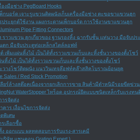
ื่องมือช่าง PegBoard Hooks
็กบอร์ด เจาะรูแขวนติดผนังเก็บเครื่องมือช่าง ตะขอขาแขวนฮุก
ีการประยุกต์ใช้งาน แผงกระดานเพ็กบอร์ด การใช้งานขาแขวนฮุก
 Aluminum Pipe Fitting Connectors
ัง ราวแขวน ฮุกเกี่ยวของ ฐานรองหิ้ง ฉากรับชั้น แท่นวาง มือจับประ
ันตก มือจับประตูท่อเหล็กสไตล์ลอฟท์
์ เพิ่มแผ่นหิ้งไม้ เป็นได้ทั้งราวแขวนเก็บและหิ้งชั้นวางของตั้งโชว์
่นหิ้งไม้ เป็นได้ทั้งราวแขวนเก็บและหิ้งชั้นวางของตั้งโชว์
ต๊ะวางโชว์ติดผนัง แนววินเทจล๊อฟท์คล๊าสสิคโบราณย้อนยุค
e Sales / Red Stock Promotion
ียร์ล้างสต๊อคเนื่องจากยกเลิกการขาย สินค้ามีตำหนิมีรอยขีดข่วน
ngNut WaterStopper ไทร็อด อุปกรณ์ยึดแบบชนิดเหล็กรับแรงทนดึ
การจัดส่ง
ธนาคาร เงื่อนไขการจัดส่ง
ลดพิเศษ
ารเลือกซื้อ
ิดตั้ง ออกแบบ ผลทดสอบการรับแรง-สารเคมี
บริษัท แชนคอน Grating Expert )