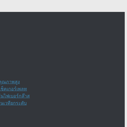
กคุณภาพสูง
เช็คเกอร์เพลท
ื่นไฟเบอร์กล๊าส
้นเวทียกระดับ