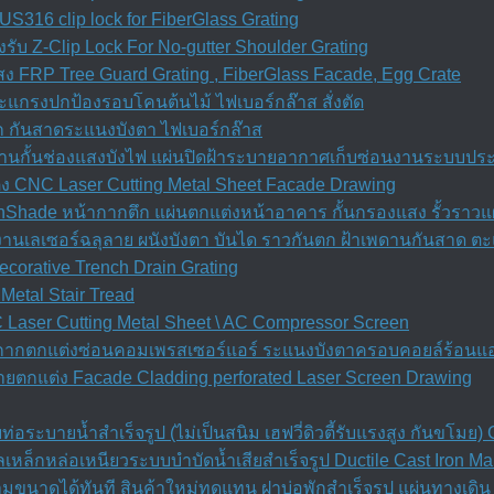
S316 clip lock for FiberGlass Grating
รับ Z-Clip Lock For No-gutter Shoulder Grating
 FRP Tree Guard Grating , FiberGlass Facade, Egg Crate
ะแกรงปกป้องรอบโคนต้นไม้ ไฟเบอร์กล๊าส สั่งตัด
ก กันสาดระแนงบังตา ไฟเบอร์กล๊าส
เพดานกั้นช่องแสงบังไฟ แผ่นปิดฝ้าระบายอากาศเก็บซ่อนงานระบบปร
ง CNC Laser Cutting Metal Sheet Facade Drawing
nShade หน้ากากตึก แผ่นตกแต่งหน้าอาคาร กั้นกรองแสง รั้วราวแผ
d งานเลเซอร์ฉลุลาย ผนังบังตา บันได ราวกันตก ฝ้าเพดานกันสาด ต
orative Trench Drain Grating
Metal Stair Tread
Laser Cutting Metal Sheet \ AC Compressor Screen
้ากากตกแต่งซ่อนคอมเพรสเซอร์แอร์ ระแนงบังตาครอบคอยล์ร้อนแอ
ยตกแต่ง Facade Cladding perforated Laser Screen Drawing
อระบายน้ำสำเร็จรูป (ไม่เป็นสนิม เฮฟวี่ดิวตี้รับแรงสูง กันขโม
เหล็กหล่อเหนียวระบบบำบัดน้ำเสียสำเร็จรูป Ductile Cast Iron M
ตามขนาดได้ทันที สินค้าใหม่ทดแทน ฝาบ่อพักสําเร็จรูป แผ่นทางเด