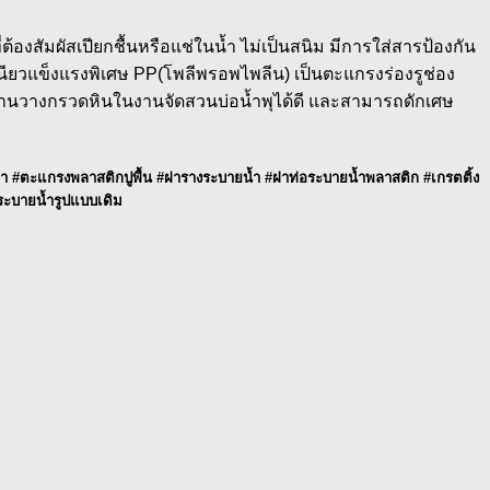
สัมผัสเปียกชื้นหรือแช่ในน้ำ ไม่เป็นสนิม มีการใส่สารป้องกัน
นียวแข็งแรงพิเศษ PP(โพลีพรอพไพลีน) เป็นตะแกรงร่องรูช่อง
กรงฐานวางกรวดหินในงานจัดสวนบ่อน้ำพุได้ดี และสามารถดักเศษ
 #ตะแกรงพลาสติกปูพื้น #ฝารางระบายน้ำ #ฝาท่อระบายน้ำพลาสติก #เกรตติ้ง
ระบายน้ำรูปแบบเดิม