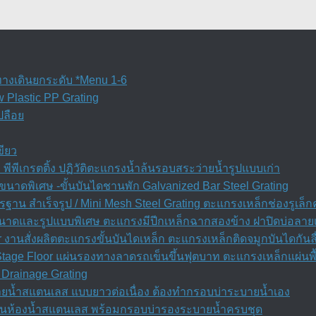
ทางเดินยกระดับ *Menu 1-6
w Plastic PP Grating
ปลือย
ขียว
พีพีเกรตติ้ง ปฏิวัติตะแกรงน้ำล้นรอบสระว่ายน้ำรูปแบบเก่า
นาดพิเศษ -ขั้นบันไดชานพัก Galvanized Bar Steel Grating
ฐาน สำเร็จรูป / Mini Mesh Steel Grating ตะแกรงเหล็กช่องรูเล็
 ขนาดและรูปแบบพิเศษ ตะแกรงมีปีกเหล็กฉากสองข้าง ฝาปิดบ่อลาย
r งานสั่งผลิตตะแกรงขั้นบันไดเหล็ก ตะแกรงเหล็กติดจมูกบันไดกันล
 Stage Floor แผ่นรองทางลาดรถเข็นขึ้นฟุตบาท ตะแกรงเหล็กแผ่นพื
Drainage Grating
ยน้ำสแตนเลส แบบยาวต่อเนื่อง ต้องทำกรอบบ่าระบายน้ำเอง
ลิ่นห้องน้ำสแตนเลส พร้อมกรอบบ่ารองระบายน้ำครบชุด