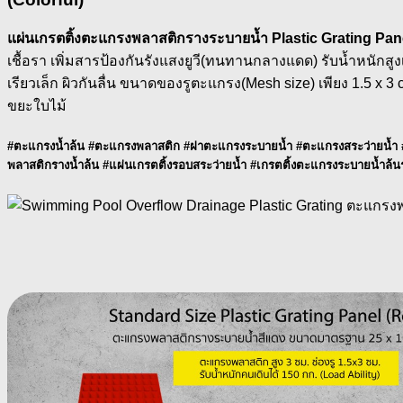
แผ่นเกรตติ้งตะแกรงพลาสติกรางระบายน้ำ Plastic Grating Pan
เชื้อรา เพิ่มสารป้องกันรังแสงยูวี(ทนทานกลางแดด) รับน้ำหนั
เรียวเล็ก ผิวกันลื่น ขนาดของรูตะแกรง(Mesh size) เพียง 1.5 
ขยะใบไม้
#ตะแกรงน้ำล้น #ตะแกรงพลาสติก #ฝาตะแกรงระบายน้ำ #ตะแกรงสระว่ายน้ำ #เ
พลาสติกรางน้ำล้น #แผ่นเกรตติ้งรอบสระว่ายน้ำ #เกรตติ้งตะแกรงระบายน้ำล้