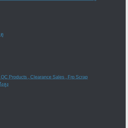
ตู
 QC Products , Clearance Sales , Frp Scrap
งสูง