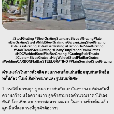
#SteelGrating #SteelGratingStandardSizes #GratingPlate
#BarGratingSteel #MildSteelGrating #GalvanizingSteelGrating
#StailessGrating #SteelBarGrating #CarbonBarSteelGrating
#StairTreadSteelGrating #HeavyDutyTrenchDrainGrates
#HDGWeldedSteelFlatBarGrating #GratingStairTreads
#CustomSizesGrates #HdgWeldedSteelFlatBarGrates
#WeldingCARBONFlatBarSTEELGRATING #PlainSerratedSteelGrating
คำแนะนำในการสั่งผลิต ตะแกรงเหล็กแผ่นเชื่อมชุบกันสนิมฮ็อ
ทดิ๊ปกัลวาไนซ์ สั่งทำขนาดและรูปแบบพิเศษ
1. กรณีที่ ความสูง รู หนา ตรงกันกับแบบในตาราง แต่ต่างกันที่
ความกว้าง หรือความยาว ลูกค้าสามารถคำนวณราคาได้เอง
ทันที โดยเทียบจากราคาต่อตารางเมตร ในตารางข้างต้น แล้ว
คูณพื้นที่ตะแกรงที่ลูกค้าต้องการ