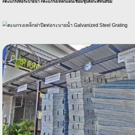
#ตะแกรงท่อระบายน้ำ #ตะแกรงเหล็กแผ่นเชื่อมชุบสังกะสีทนสนิม