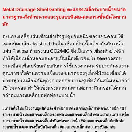
Metal Drainage Steel Grating
ตะแกรงเหล็กระบายน้ำขนาด
มาตรฐาน-สั่งทำขนาดและรูปแบบพิเศษ-ตะแกรงขั้นบันไดชาน
พัก
ตะแกรงเหล็กแผ่นเชื่อมสำเร็จรูปชุบกันสนิมของแชนคอน ใช้
เหล็กบิดเกลียว twist rod กันลื่น เชื่อมเป็นเนื้อเดียวกันกับ เหล็ก
แผ่น Flat bar ด้วยระบบ CO2/MIG ซึ่งเป็นการ เชื่อมด้วยไฟฟ้า
ทำให้เนื้อเหล็กหลอมละลายเป็นเนื้อเดียวกัน โปรดตรวจสอบ
งานเชื่อมเพื่อเปรียบเทียบกับการใช้แรงงานคน รับประกันผลงาน
คุณภาพ ทั้งด้านความแข็งแรง ขนาดช่องรูเล็กที่มีรอยเชื่อมได้
มาตรฐานเหมือนกันทุกจุด ตลอดจนงานชุบซิงค์กันสนิมหนากว่า
75 ไมครอน ทำให้แข็งแรงและทนทานต่อการสึกกร่อนได้นาน
กว่าตะแกรงเหล็กบ่อพักท่อระบายน้ำ
#เกรตติ้งไทยโรงงานผู้ผลิตและจำหน่าย #ตะแกรงเหล็กฝาท่อระบายน้ำ #ฝา
รางระบายน้ำ #ตะแกรงเหล็กครอบท่อ #ตะแกรงเหล็กฝาท่อ #ฝาตะแกรงเหล็ก
รางระบายน้ำ #ตะแกรงเหล็กฝาปิดท่อระบายน้ำ #ฝาตะแกรงเหล็กบ่อพักท่อ
ระบายน้ำ #ตะแกรงขั้นบันไดเหล็ก #ตะแกรงเหล็ก #ตะแกรงปิดฝาท่อ