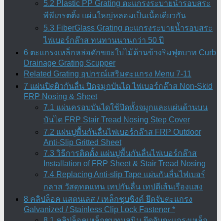
5.2 Plastic PP Grating ตะแกรงระบายน้ำรอบสระ
พีพีเกรตติ้ง แผ่นใหญ่หลอมเป็นเนื้อเดียวกัน
5.3 FiberGlass Grating ตะแกรงระบายน้ำรอบสระ
ไฟเบอร์กล๊าส ทนทานนานกว่า 50 ปี
6 ตะแกรงเหล็กหล่อดักขยะใบไม้ด้านข้างริมฟุตบาท Curb
Drainage Grating Scupper
Related Grating อุปกรณ์เสริมตะแกรง Menu 7-11
7 แผ่นปิดผิวกันลื่น ปิดจมูกบันได ไฟเบอร์กล๊าส Non-Skid
FRP Nosing & Sheet
7.1 แผ่นครอบบันไดใช้ปิดทั้งจมูกและแผ่นด้านบน
บันได FRP Stair Tread Nosing Step Cover
7.2 แผ่นปูพื้นกันลื่นไฟเบอร์กล๊าส FRP Outdoor
Anti-Slip Gritted Sheet
7.3 วิธีการติดตั้ง แผ่นปูพื้นกันลื่นไฟเบอร์กล๊าส
Installation of FRP Sheet & Stair Tread Nosing
7.4 Replacing Anti-slip Tape แผ่นกันลื่นไฟเบอร์
กลาส วัสดุทดแทน เทปกันลื่น เทปตีเส้นเรืองแสง
8 คลิปล็อค แสตนเลส / เหล็กชุบซิงค์ ยึดจับตะแกรง
Galvanized / Stainless Clip Lock Fastener *
8.1 คลิปล็อคเหล็กชุบทนสนิม ยึดจับตะแกรงเหล็ก