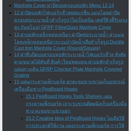
Manhole Cover ฝาปิดบ่อครอบท่อพัก Menu 12-14
12 ฝาปิดบ่อพักไฟเบอร์กล๊าสผสมเรซิ่น แมนโฮลฝาปิด
ครอบท่อระบายน้ำสำเร็จรูป (ไม่เป็นสนิม เฮฟวี่ดิวตี้รับแรง
สูง กันขโมย) GFRP FibreGlass Manhole Cover
13 ฝาบ่อพักเหล็กหล่อเหนียว ฝาปิดท่อระบายน้ำ ฝาแมน
โฮลเหล็กหล่อเหนียวระบบบำบัดน้ำเสียสำเร็จรูป Ductile
Cast Iron Manhole Cover (Round/Square)
14 ฝาทึบปิดบ่อครอบท่อพักระบายน้ำไฟเบอร์กล๊าส สั่งตัด
ตามขนาดได้ทันที สินค้าใหม่ทดแทน ฝาบ่อพักสําเร็จรูป
แผ่นทางเดิน GFRP Checker Plate Manhole Covered
Grating
15 แผ่นกระดานเพ็กบอร์ด ฮุกตะขอขาแขวนเก็บอุปกรณ์
เครื่องมือช่าง PegBoard Hooks
15.1 PegBoard Hooks Tools Shelves แผ่น
กระดานเพ็กบอร์ด เจาะรูแขวนติดผนังเก็บเครื่องมือ
ช่าง ตะขอขาแขวนฮุก
15.2 Creative Idea of PegBoard Hooks ไอเดียวิธี
การประยุกต์ใช้งาน แผงกระดานเพ็กบอร์ด การใช้