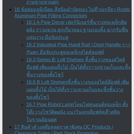
งานขาแขวนฮุก
16 ข้อต่ออลูมิเนียม สีสนิมดำปัดทอง ไม่ต๊าปเกลียว Rustic
Aluminum Pipe Fitting Connectors
16.1 A Pipe Decor เฟอร์นิเจอร์ชั้นวางท่อเหล็กติด
ผนัง ราวแขวน ฮุกเกี่ยวของ ฐานรองหิ้ง ฉากรับชั้น
แท่นวาง มือจับประตู
16.2 Industrial Pipe Hand Rail \ Door Handle ราว
กันตก มือจับประตูท่อเหล็กสไตล์ลอฟท์
16.3 Series B: Loft Shelves หิ้งชั้นวางของสไตล์
ล๊อฟต์ เพิ่มแผ่นหิ้งไม้ เป็นได้ทั้งราวแขวนเก็บและหิ้ง
ชั้นวางของตั้งโชว์
16.6 B Loft Shelvesหิ้งชั้นวางของสไตล์ล๊อฟต์ เพิ่ม
แผ่นหิ้งไม้ เป็นได้ทั้งราวแขวนเก็บและหิ้งชั้นวาง
ของตั้งโชว์
16.7 Pipe Robot Lampโคมไฟหุ่นยนต์ท่อเหล็ก ตั้ง
โต๊ะวางโชว์ติดผนัง แนววินเทจล๊อฟท์คล๊าสสิค
โบราณย้อนยุค
17 สินค้าค้างสต๊อคลดราคาพิเศษ QC Products /
Clearance Sales / Red Stock Promotion