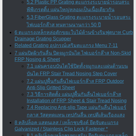
5.2 Plastic PP Grating ตะแกรงระบายน้ำรอบสระ
พีพีเกรตติ้ง แผ่นใหญ่หลอมเป็นเนื้อเดียวกัน
5.3 FiberGlass Grating ตะแกรงระบายน้ำรอบสระ
ไฟเบอร์กล๊าส ทนทานนานกว่า 50 ปี
6 ตะแกรงเหล็กหล่อดักขยะใบไม้ด้านข้างริมฟุตบาท Curb
Drainage Grating Scupper
Related Grating อุปกรณ์เสริมตะแกรง Menu 7-11
7 แผ่นปิดผิวกันลื่น ปิดจมูกบันได ไฟเบอร์กล๊าส Non-Skid
FRP Nosing & Sheet
7.1 แผ่นครอบบันไดใช้ปิดทั้งจมูกและแผ่นด้านบน
บันได FRP Stair Tread Nosing Step Cover
7.2 แผ่นปูพื้นกันลื่นไฟเบอร์กล๊าส FRP Outdoor
Anti-Slip Gritted Sheet
7.3 วิธีการติดตั้ง แผ่นปูพื้นกันลื่นไฟเบอร์กล๊าส
Installation of FRP Sheet & Stair Tread Nosing
7.4 Replacing Anti-slip Tape แผ่นกันลื่นไฟเบอร์
กลาส วัสดุทดแทน เทปกันลื่น เทปตีเส้นเรืองแสง
8 คลิปล็อค แสตนเลส / เหล็กชุบซิงค์ ยึดจับตะแกรง
Galvanized / Stainless Clip Lock Fastener *
8.1 คลิปล็อคเหล็กชุบทนสนิม ยึดจับตะแกรงเหล็ก