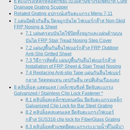
6 ตะแกรงเหล็กหล่อดักขยะใบไม้ด้านข้างริมฟุตบาท Curb
Drainage Grating Scupper
Related Grating อุปกรณ์เสริมตะแกรง Menu 7-11
7 แผ่นปิดผิวกันลื่น ปิดจมูกบันได ไฟเบอร์กล๊าส Non-Skid
FRP Nosing & Sheet
7.1 แผ่นครอบบันไดใช้ปิดทั้งจมูกและแผ่นด้านบน
บันได FRP Stair Tread Nosing Step Cover
7.2 แผ่นปูพื้นกันลื่นไฟเบอร์กล๊าส FRP Outdoor
Anti-Slip Gritted Sheet
7.3 วิธีการติดตั้ง แผ่นปูพื้นกันลื่นไฟเบอร์กล๊าส
Installation of FRP Sheet & Stair Tread Nosing
7.4 Replacing Anti-slip Tape แผ่นกันลื่นไฟเบอร์
กลาส วัสดุทดแทน เทปกันลื่น เทปตีเส้นเรืองแสง
8 คลิปล็อค แสตนเลส / เหล็กชุบซิงค์ ยึดจับตะแกรง
Galvanized / Stainless Clip Lock Fastener *
8.1 คลิปล็อคเหล็กชุบทนสนิม ยึดจับตะแกรงเหล็ก
Galvanized Clip Lock for Bar Steel Grating
8.2 คลิปล็อคสแตนเลส ยึดจับตะแกรงไฟเบอร์
กล๊าส SUS316 clip lock for FiberGlass Grating
8.3 คลิปล็อคตัวแซดยึดตะแกรงระบายน้ำที่ไม่มีบ่า