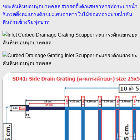
ขยะคันหินขอบฟุตบาทคสล #เกรตติ้งดักเศษอาหารท่อระบายน้ำ
#เกรตติ้งตะแกรงดักขยะเศษอาหารใบไม้ช่องท่อระบายน้ำคัน
หินด้านข้างริมฟุตบาท