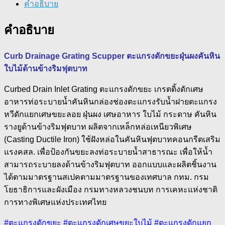
คำอธิบาย
คำอธิบาย
Curb Drainage Grating Scupper ตะแกรงดักขยะฝุ่นผงคันหิน
ใบไม้ด้านข้างริมฟุตบาท
Curbed Drain Inlet Grating ตะแกรงดักขยะ เกรตติ้งดักเศษ
อาหารท่อระบายน้ำคันหินกล่องช่องตะแกรงรับน้ำฝายตะแกรง
หวีดักแยกเศษขยะลอย ฝุ่นผง เศษอาหาร ใบไม้ กระดาษ คันหิน
รางยูด้านข้างริมฟุตบาท ผลิตจากเหล็กหล่อเหนียวพิเศษ
(Casting Ductile Iron) ใช้ฝังหล่อในคันหินฟุตบาทคอนกรีตเสริม
แรงคสล. เพื่อป้องกันขยะลงท่อระบายน้ำสาธารณะ เพื่อให้น้ำ
สามารถระบายลงด้านข้างริมฟุตบาท ออกแบบและผลิตชิ้นงาน
ได้ตามมาตรฐานสเปคตามมาตรฐานของเทศบาล กทม. กรม
โยธาธิการและผังเมือง กรมทางหลวงชนบท การเคหะแห่งชาติ
การทางพิเศษแห่งประเทศไทย
#ตะแกรงดักขยะ #ตะแกรงดักเศษขยะใบไม้ #ตะแกรงดักแยก