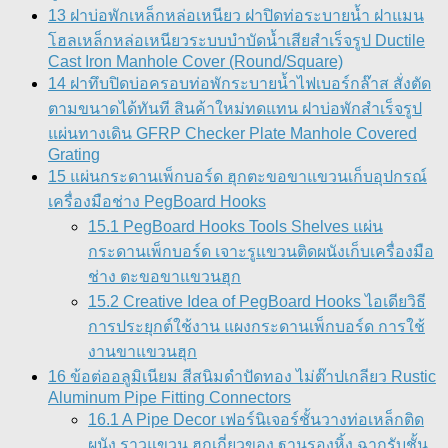
13 ฝาบ่อพักเหล็กหล่อเหนียว ฝาปิดท่อระบายน้ำ ฝาแมน
โฮลเหล็กหล่อเหนียวระบบบำบัดน้ำเสียสำเร็จรูป Ductile
Cast Iron Manhole Cover (Round/Square)
14 ฝาทึบปิดบ่อครอบท่อพักระบายน้ำไฟเบอร์กล๊าส สั่งตัด
ตามขนาดได้ทันที สินค้าใหม่ทดแทน ฝาบ่อพักสําเร็จรูป
แผ่นทางเดิน GFRP Checker Plate Manhole Covered
Grating
15 แผ่นกระดานเพ็กบอร์ด ฮุกตะขอขาแขวนเก็บอุปกรณ์
เครื่องมือช่าง PegBoard Hooks
15.1 PegBoard Hooks Tools Shelves แผ่น
กระดานเพ็กบอร์ด เจาะรูแขวนติดผนังเก็บเครื่องมือ
ช่าง ตะขอขาแขวนฮุก
15.2 Creative Idea of PegBoard Hooks ไอเดียวิธี
การประยุกต์ใช้งาน แผงกระดานเพ็กบอร์ด การใช้
งานขาแขวนฮุก
16 ข้อต่ออลูมิเนียม สีสนิมดำปัดทอง ไม่ต๊าปเกลียว Rustic
Aluminum Pipe Fitting Connectors
16.1 A Pipe Decor เฟอร์นิเจอร์ชั้นวางท่อเหล็กติด
ผนัง ราวแขวน ฮุกเกี่ยวของ ฐานรองหิ้ง ฉากรับชั้น