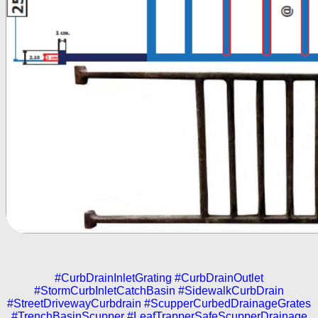
#CurbDrainInletGrating #CurbDrainOutlet
#StormCurbInletCatchBasin #SidewalkCurbDrain
#StreetDrivewayCurbdrain #ScupperCurbedDrainageGrates
#TrenchBasinScupper #LeafTrapperSafeScupperDrainage