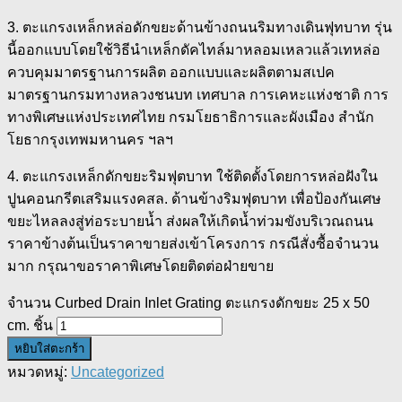
3. ตะแกรงเหล็กหล่อดักขยะด้านข้างถนนริมทางเดินฟุทบาท รุ่น
นี้ออกแบบโดยใช้วิธีนำเหล็กดัคไทล์มาหลอมเหลวแล้วเทหล่อ
ควบคุมมาตรฐานการผลิต ออกแบบและผลิตตามสเปค
มาตรฐานกรมทางหลวงชนบท เทศบาล การเคหะแห่งชาติ การ
ทางพิเศษแห่งประเทศไทย กรมโยธาธิการและผังเมือง สำนัก
โยธากรุงเทพมหานคร ฯลฯ
4. ตะแกรงเหล็กดักขยะริมฟุตบาท ใช้ติดตั้งโดยการหล่อฝังใน
ปูนคอนกรีตเสริมแรงคสล. ด้านข้างริมฟุตบาท เพื่อป้องกันเศษ
ขยะไหลลงสู่ท่อระบายน้ำ ส่งผลให้เกิดน้ำท่วมขังบริเวณถนน
ราคาข้างต้นเป็นราคาขายส่งเข้าโครงการ กรณีสั่งซื้อจำนวน
มาก กรุณาขอราคาพิเศษโดยติดต่อฝ่ายขาย
จำนวน Curbed Drain Inlet Grating ตะแกรงดักขยะ 25 x 50
cm. ชิ้น
หยิบใส่ตะกร้า
หมวดหมู่:
Uncategorized